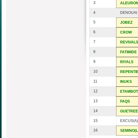
3
ALEURO
4
DENOUAI
5
JOBEZ
6
CROW
7
REVIVAL
8
FATIMIDE
9
RIYALS
10
REPENTI
11
INUKS
12
ETAMBOT
13
FAQS
14
GUETREE
15
EXCUS(A)
16
SEMINO(L