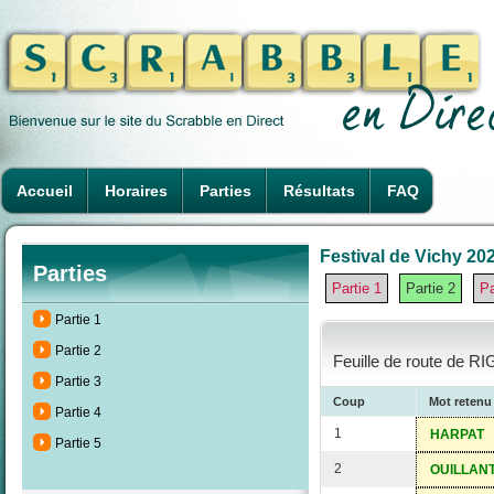
Accueil
Horaires
Parties
Résultats
FAQ
Festival de Vichy 202
Parties
Partie 1
Partie 2
Pa
Partie 1
Partie 2
Feuille de route de 
Partie 3
Coup
Mot retenu
Partie 4
1
HARPAT
Partie 5
2
OUILLAN