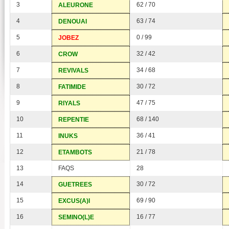
3
62 / 70
ALEURONE
4
63 / 74
DENOUAI
5
0 / 99
JOBEZ
6
32 / 42
CROW
7
34 / 68
REVIVALS
8
30 / 72
FATIMIDE
9
47 / 75
RIYALS
10
68 / 140
REPENTIE
11
36 / 41
INUKS
12
21 / 78
ETAMBOTS
13
FAQS
28
14
30 / 72
GUETREES
15
69 / 90
EXCUS(A)I
16
16 / 77
SEMINO(L)E