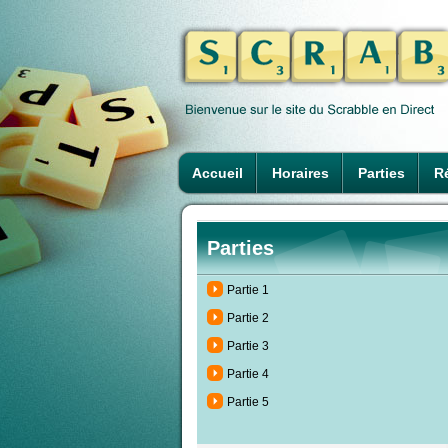
Accueil
Horaires
Parties
Ré
Parties
Partie 1
Partie 2
Partie 3
Partie 4
Partie 5