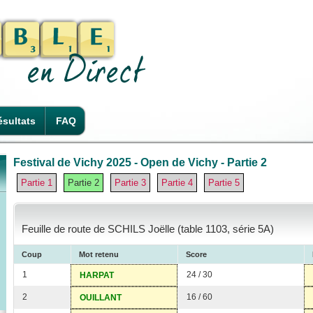
sultats
FAQ
Festival de Vichy 2025 - Open de Vichy - Partie 2
Partie 1
Partie 2
Partie 3
Partie 4
Partie 5
Feuille de route de SCHILS Joëlle (table 1103, série 5A)
Coup
Mot retenu
Score
1
24 / 30
HARPAT
2
16 / 60
OUILLANT