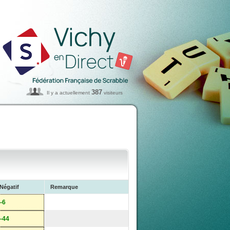
387
Il y a actuellement
visiteurs
Négatif
Remarque
-6
-44