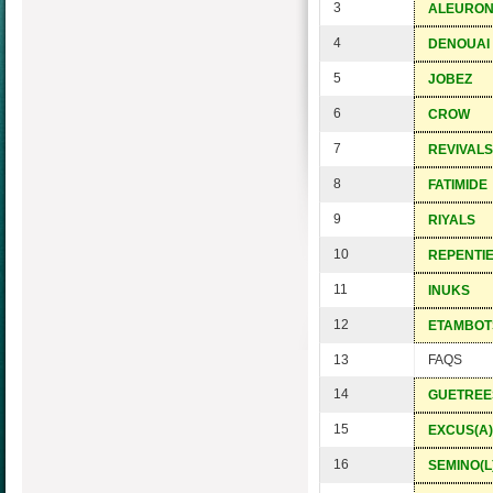
3
ALEURO
4
DENOUAI
5
JOBEZ
6
CROW
7
REVIVALS
8
FATIMIDE
9
RIYALS
10
REPENTI
11
INUKS
12
ETAMBOT
13
FAQS
14
GUETREE
15
EXCUS(A)
16
SEMINO(L