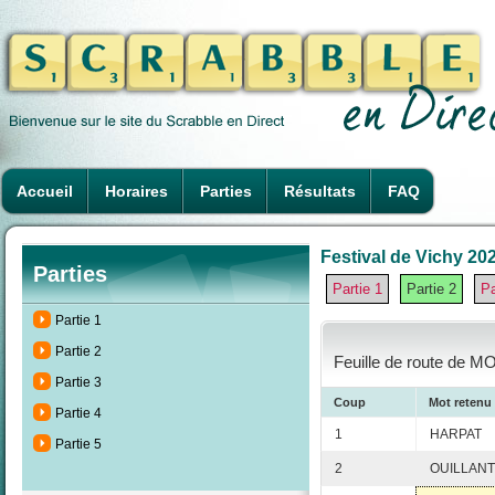
Accueil
Horaires
Parties
Résultats
FAQ
Festival de Vichy 202
Parties
Partie 1
Partie 2
Pa
Partie 1
Partie 2
Feuille de route de M
Partie 3
Coup
Mot retenu
Partie 4
1
HARPAT
Partie 5
2
OUILLANT