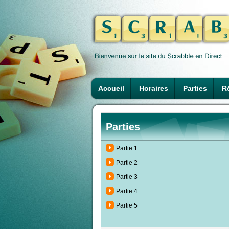
Accueil
Horaires
Parties
Ré
Parties
Partie 1
Partie 2
Partie 3
Partie 4
Partie 5