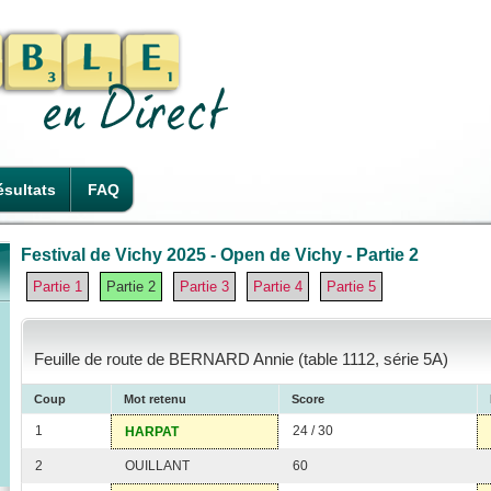
sultats
FAQ
Festival de Vichy 2025 - Open de Vichy - Partie 2
Partie 1
Partie 2
Partie 3
Partie 4
Partie 5
Feuille de route de BERNARD Annie (table 1112, série 5A)
Coup
Mot retenu
Score
1
24 / 30
HARPAT
2
OUILLANT
60