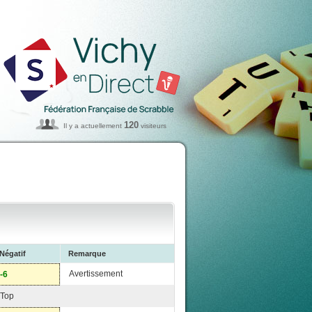
120
Il y a actuellement
visiteurs
Négatif
Remarque
Avertissement
-6
Top