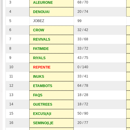
3
68 / 70
ALEURONE
4
20 / 74
DENOUAI
5
JOBEZ
99
6
32 / 42
CROW
7
33 / 68
REVIVALS
8
33 / 72
FATIMIDE
9
43 / 75
RIYALS
10
0 / 140
REPENTIE
11
33 / 41
INUKS
12
64 / 78
ETAMBOTS
13
18 / 28
FAQS
14
18 / 72
GUETREES
15
50 / 90
EXCUS(A)I
16
20 / 77
SEMINO(L)E