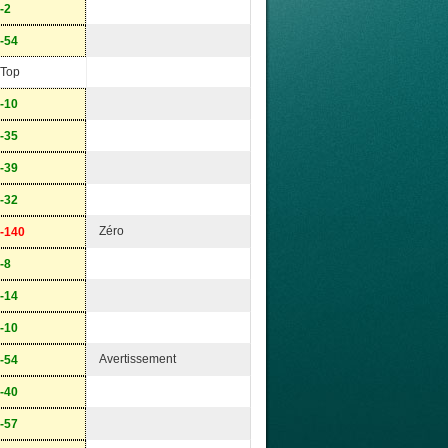
-2
-54
Top
-10
-35
-39
-32
Zéro
-140
-8
-14
-10
Avertissement
-54
-40
-57