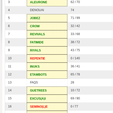
3
62 / 70
ALEURONE
4
DENOUAI
74
5
71 / 99
JOBEZ
6
32 / 42
CROW
7
33 / 68
REVIVALS
8
38 / 72
FATIMIDE
9
43 / 75
RIYALS
10
0 / 140
REPENTIE
11
36 / 41
INUKS
12
65 / 78
ETAMBOTS
13
FAQS
28
14
10 / 72
GUETREES
15
69 / 90
EXCUS(A)I
16
0 / 77
SEMINO(L)E