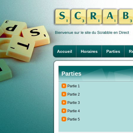
Accueil
Horaires
Parties
Ré
Parties
Partie 1
Partie 2
Partie 3
Partie 4
Partie 5