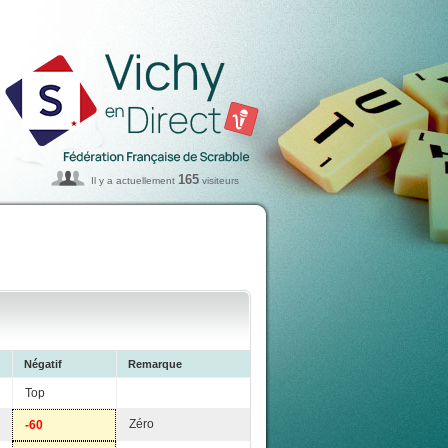
165
Il y a actuellement
visiteurs
Négatif
Remarque
Top
Zéro
-60