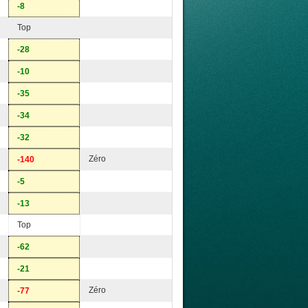
-8
Top
-28
-10
-35
-34
-32
Zéro
-140
-5
-13
Top
-62
-21
Zéro
-77