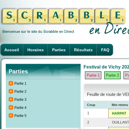
Accueil
Horaires
Parties
Résultats
FAQ
Festival de Vichy 202
Parties
Partie 1
Partie 2
Pa
Partie 1
Partie 2
Feuille de route de V
Partie 3
Coup
Mot retenu
Partie 4
1
HARPAT
Partie 5
2
OUILLANT