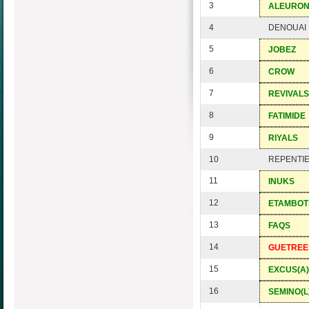
3
ALEURO
4
DENOUAI
5
JOBEZ
6
CROW
7
REVIVALS
8
FATIMIDE
9
RIYALS
10
REPENTI
11
INUKS
12
ETAMBOT
13
FAQS
14
GUETREE
15
EXCUS(A)
16
SEMINO(L