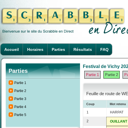
Accueil
Horaires
Parties
Résultats
FAQ
Festival de Vichy 202
Parties
Partie 1
Partie 2
Pa
Partie 1
Partie 2
Feuille de route de WE
Partie 3
Coup
Mot retenu
Partie 4
1
HARPAT
Partie 5
2
OUILLANT