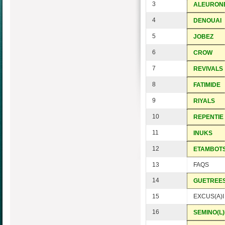
3
ALEURON
4
DENOUAI
5
JOBEZ
6
CROW
7
REVIVALS
8
FATIMIDE
9
RIYALS
10
REPENTIE
11
INUKS
12
ETAMBOT
13
FAQS
14
GUETREE
15
EXCUS(A)I
16
SEMINO(L)