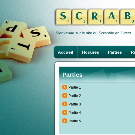
Accueil
Horaires
Parties
Ré
Parties
Partie 1
Partie 2
Partie 3
Partie 4
Partie 5