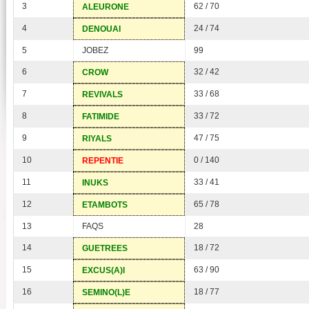
3
62 / 70
ALEURONE
4
24 / 74
DENOUAI
5
JOBEZ
99
6
32 / 42
CROW
7
33 / 68
REVIVALS
8
33 / 72
FATIMIDE
9
47 / 75
RIYALS
10
0 / 140
REPENTIE
11
33 / 41
INUKS
12
65 / 78
ETAMBOTS
13
FAQS
28
14
18 / 72
GUETREES
15
63 / 90
EXCUS(A)I
16
18 / 77
SEMINO(L)E