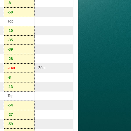
-8
-50
Top
-10
-35
-39
-28
Zéro
-140
-8
-13
Top
-54
-27
-59