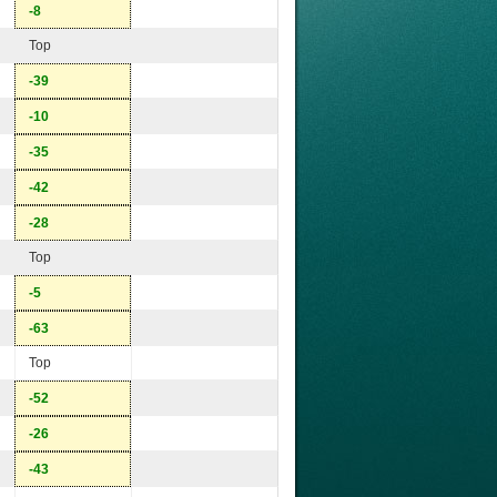
-8
Top
-39
-10
-35
-42
-28
Top
-5
-63
Top
-52
-26
-43