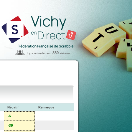
830
Il y a actuellement
visiteurs
Négatif
Remarque
-6
-39