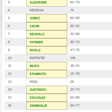
3
62 / 70
ALEURONE
4
DENOUAI
74
5
60 / 99
JOBEZ
6
32 / 42
CROW
7
33 / 68
REVIVALS
8
30 / 72
FATIMIDE
9
47 / 75
RIYALS
10
REPENTIE
140
11
36 / 41
INUKS
12
15 / 78
ETAMBOTS
13
FAQS
28
14
20 / 72
GUETREES
15
64 / 90
EXCUS(A)I
16
34 / 77
SEMINO(L)E