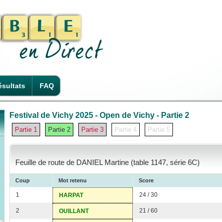
sultats
FAQ
Festival de Vichy 2025 - Open de Vichy - Partie 2
Partie 1
Partie 2
Partie 3
Partie 4
Partie 5
Feuille de route de DANIEL Martine (table 1147, série 6C)
Coup
Mot retenu
Score
1
24 / 30
HARPAT
2
21 / 60
OUILLANT