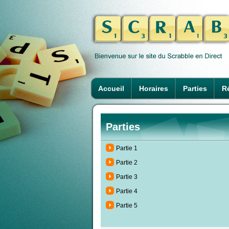
Accueil
Horaires
Parties
Ré
Parties
Partie 1
Partie 2
Partie 3
Partie 4
Partie 5