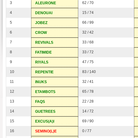
3
62 / 70
ALEURONE
4
15 / 74
DENOUAI
5
66 / 99
JOBEZ
6
32 / 42
CROW
7
33 / 68
REVIVALS
8
33 / 72
FATIMIDE
9
47 / 75
RIYALS
10
83 / 140
REPENTIE
11
32 / 41
INUKS
12
65 / 78
ETAMBOTS
13
22 / 28
FAQS
14
14 / 72
GUETREES
15
69 / 90
EXCUS(A)I
16
0 / 77
SEMINO(L)E