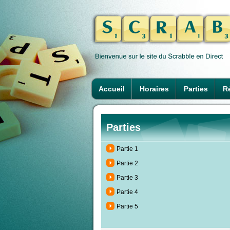
Accueil
Horaires
Parties
Ré
Parties
Partie 1
Partie 2
Partie 3
Partie 4
Partie 5