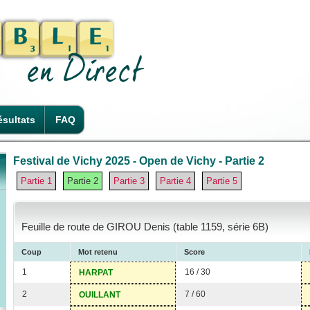
sultats
FAQ
Festival de Vichy 2025 - Open de Vichy - Partie 2
Partie 1
Partie 2
Partie 3
Partie 4
Partie 5
Feuille de route de GIROU Denis (table 1159, série 6B)
Coup
Mot retenu
Score
1
16 / 30
HARPAT
2
7 / 60
OUILLANT