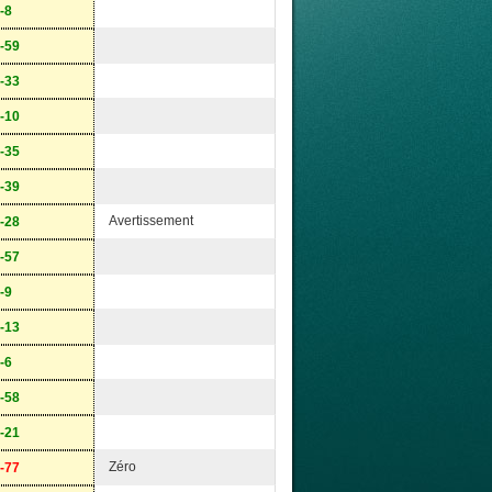
-8
-59
-33
-10
-35
-39
Avertissement
-28
-57
-9
-13
-6
-58
-21
Zéro
-77