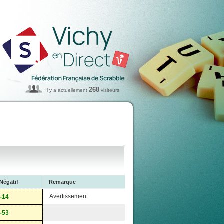
268
Il y a actuellement
visiteurs
Négatif
Remarque
Avertissement
-14
-53