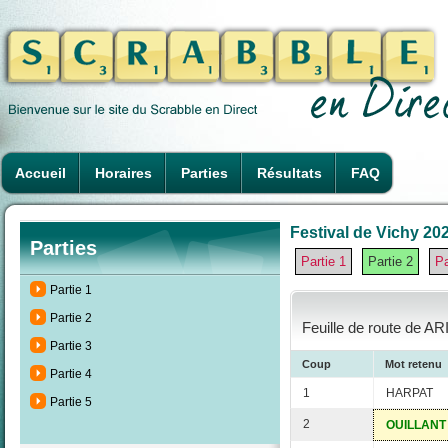
Accueil
Horaires
Parties
Résultats
FAQ
Festival de Vichy 202
Parties
Partie 1
Partie 2
Pa
Partie 1
Partie 2
Feuille de route de AR
Partie 3
Coup
Mot retenu
Partie 4
1
HARPAT
Partie 5
2
OUILLANT