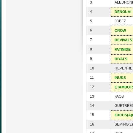
3
ALEURON
4
DENOUAI
5
JOBEZ
6
CROW
7
REVIVALS
8
FATIMIDE
9
RIYALS
10
REPENTIE
11
INUKS
12
ETAMBOT
13
FAQS
14
GUETREE
15
EXCUS(A)I
16
SEMINO(L