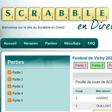
Accueil
Horaires
Parties
Résultats
FAQ
Festival de Vichy 202
Parties
Partie 1
Partie 2
Pa
Partie 1
Partie 2
Feuille de route de AL
Partie 3
Coup
Mot retenu
Partie 4
1
HARPAT
Partie 5
2
OUILLANT