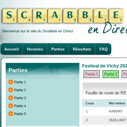
Accueil
Horaires
Parties
Résultats
FAQ
Festival de Vichy 202
Parties
Partie 1
Partie 2
Pa
Partie 1
Partie 2
Feuille de route de R
Partie 3
Coup
Mot retenu
Partie 4
1
HARPAT
Partie 5
2
OUILLANT