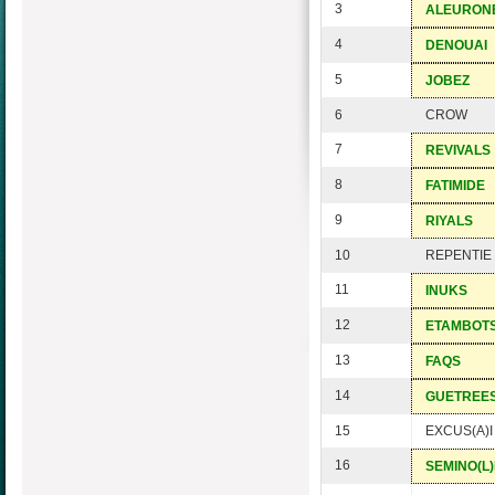
3
ALEURON
4
DENOUAI
5
JOBEZ
6
CROW
7
REVIVALS
8
FATIMIDE
9
RIYALS
10
REPENTIE
11
INUKS
12
ETAMBOT
13
FAQS
14
GUETREE
15
EXCUS(A)I
16
SEMINO(L)