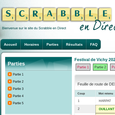
Accueil
Horaires
Parties
Résultats
FAQ
Festival de Vichy 202
Parties
Partie 1
Partie 2
Pa
Partie 1
Partie 2
Feuille de route de D
Partie 3
Coup
Mot retenu
Partie 4
1
HARPAT
Partie 5
2
OUILLANT