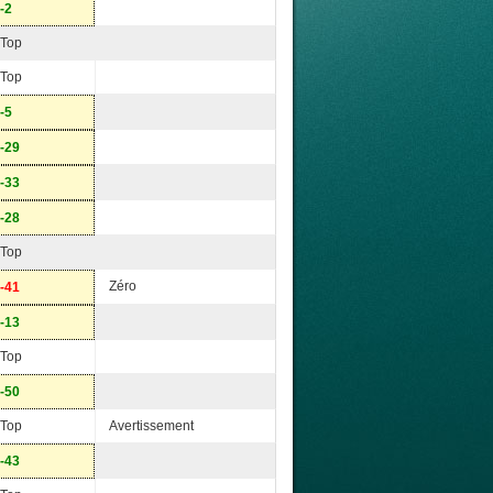
-2
Top
Top
-5
-29
-33
-28
Top
Zéro
-41
-13
Top
-50
Top
Avertissement
-43