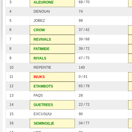
3
68 / 70
ALEURONE
4
DENOUAI
74
5
JOBEZ
99
6
37 / 42
CROW
7
39 / 68
REVIVALS
8
39 / 72
FATIMIDE
9
47 / 75
RIYALS
10
REPENTIE
140
11
0 / 41
INUKS
12
65 / 78
ETAMBOTS
13
FAQS
28
14
22 / 72
GUETREES
15
EXCUS(A)I
90
16
34 / 77
SEMINO(L)E