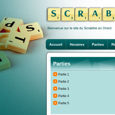
Accueil
Horaires
Parties
Ré
Parties
Partie 1
Partie 2
Partie 3
Partie 4
Partie 5