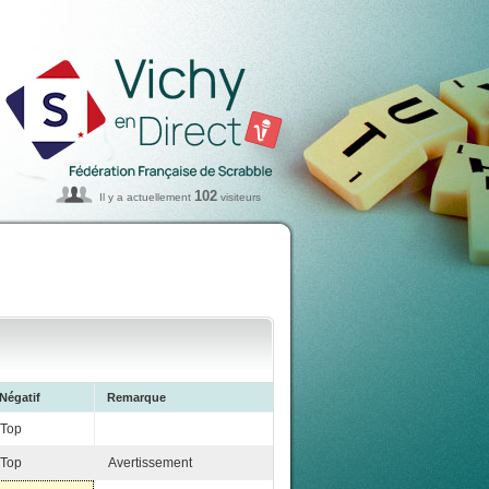
102
Il y a actuellement
visiteurs
Négatif
Remarque
Top
Top
Avertissement