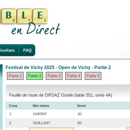
sultats
FAQ
Festival de Vichy 2025 - Open de Vichy - Partie 2
Partie 1
Partie 2
Partie 3
Partie 4
Partie 5
Feuille de route de ORSAZ Gisèle (table 551, série 4A)
Coup
Mot retenu
Score
1
HARPAT
30
2
OUILLANT
60