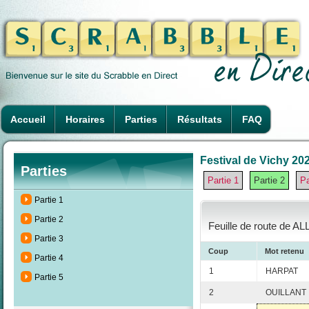
Accueil
Horaires
Parties
Résultats
FAQ
Festival de Vichy 202
Parties
Partie 1
Partie 2
Pa
Partie 1
Partie 2
Feuille de route de A
Partie 3
Coup
Mot retenu
Partie 4
1
HARPAT
Partie 5
2
OUILLANT