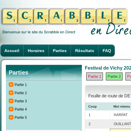
Accueil
Horaires
Parties
Résultats
FAQ
Festival de Vichy 202
Parties
Partie 1
Partie 2
Pa
Partie 1
Partie 2
Feuille de route de D
Partie 3
Coup
Mot retenu
Partie 4
1
HARPAT
Partie 5
2
OUILLANT