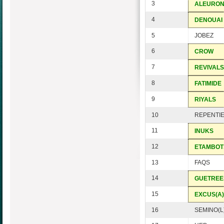
3
ALEURO
4
DENOUAI
5
JOBEZ
6
CROW
7
REVIVALS
8
FATIMIDE
9
RIYALS
10
REPENTI
11
INUKS
12
ETAMBOT
13
FAQS
14
GUETREE
15
EXCUS(A)
16
SEMINO(L