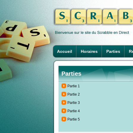
Accueil
Horaires
Parties
Ré
Parties
Partie 1
Partie 2
Partie 3
Partie 4
Partie 5