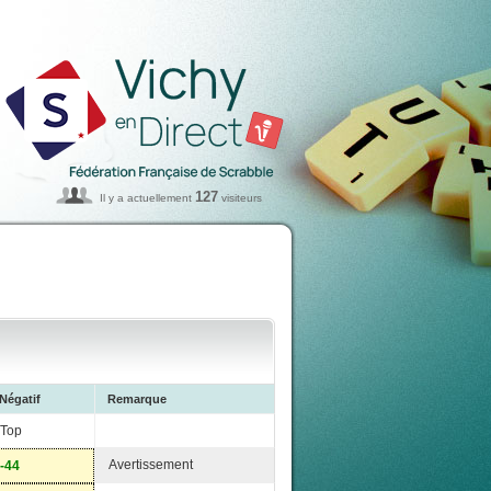
127
Il y a actuellement
visiteurs
Négatif
Remarque
Top
Avertissement
-44