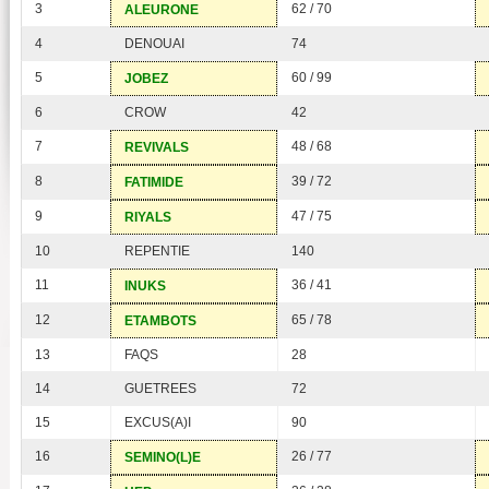
3
62 / 70
ALEURONE
4
DENOUAI
74
5
60 / 99
JOBEZ
6
CROW
42
7
48 / 68
REVIVALS
8
39 / 72
FATIMIDE
9
47 / 75
RIYALS
10
REPENTIE
140
11
36 / 41
INUKS
12
65 / 78
ETAMBOTS
13
FAQS
28
14
GUETREES
72
15
EXCUS(A)I
90
16
26 / 77
SEMINO(L)E