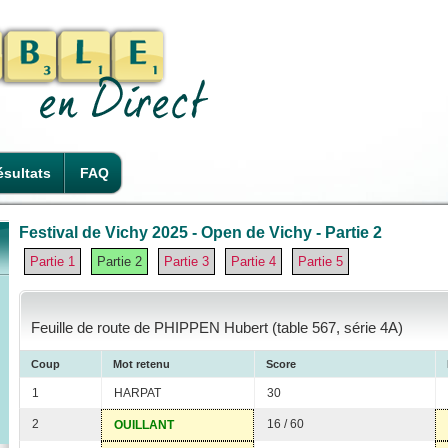
sultats
FAQ
Festival de Vichy 2025 - Open de Vichy - Partie 2
Partie 1
Partie 2
Partie 3
Partie 4
Partie 5
Feuille de route de PHIPPEN Hubert (table 567, série 4A)
Coup
Mot retenu
Score
1
HARPAT
30
2
16 / 60
OUILLANT