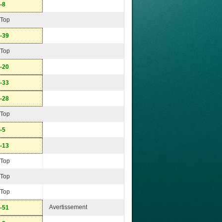
-8
Top
-39
Top
-20
-33
-28
Top
-5
-13
Top
Top
Top
Avertissement
-51