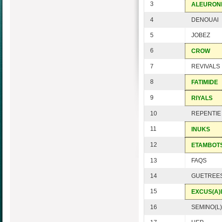
3
ALEURON
4
DENOUAI
5
JOBEZ
6
CROW
7
REVIVALS
8
FATIMIDE
9
RIYALS
10
REPENTIE
11
INUKS
12
ETAMBOT
13
FAQS
14
GUETREE
15
EXCUS(A)I
16
SEMINO(L