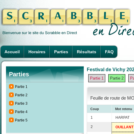
Accueil
Horaires
Parties
Résultats
FAQ
Festival de Vichy 202
Parties
Partie 1
Partie 2
Pa
Partie 1
Partie 2
Feuille de route de M
Partie 3
Coup
Mot retenu
Partie 4
1
HARPAT
Partie 5
2
OUILLANT