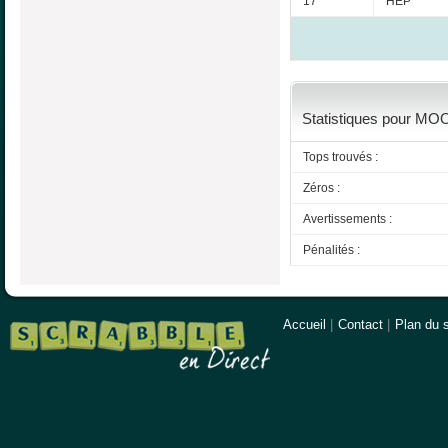
17
HEP
Statistiques pour MOO
Tops trouvés :
Zéros :
Avertissements :
Pénalités :
Accueil
|
Contact
|
Plan du s