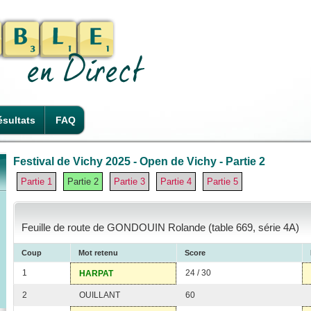
sultats
FAQ
Festival de Vichy 2025 - Open de Vichy - Partie 2
Partie 1
Partie 2
Partie 3
Partie 4
Partie 5
Feuille de route de GONDOUIN Rolande (table 669, série 4A)
Coup
Mot retenu
Score
1
24 / 30
HARPAT
2
OUILLANT
60