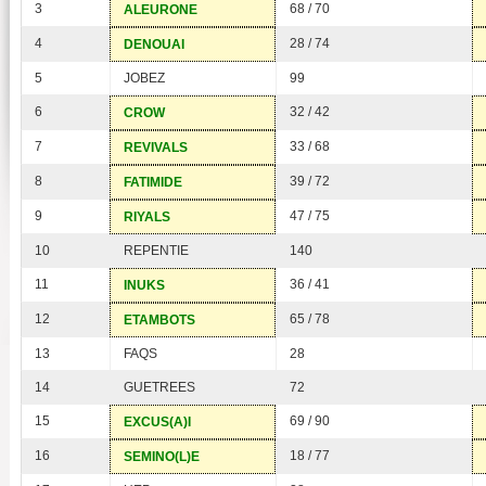
3
68 / 70
ALEURONE
4
28 / 74
DENOUAI
5
JOBEZ
99
6
32 / 42
CROW
7
33 / 68
REVIVALS
8
39 / 72
FATIMIDE
9
47 / 75
RIYALS
10
REPENTIE
140
11
36 / 41
INUKS
12
65 / 78
ETAMBOTS
13
FAQS
28
14
GUETREES
72
15
69 / 90
EXCUS(A)I
16
18 / 77
SEMINO(L)E