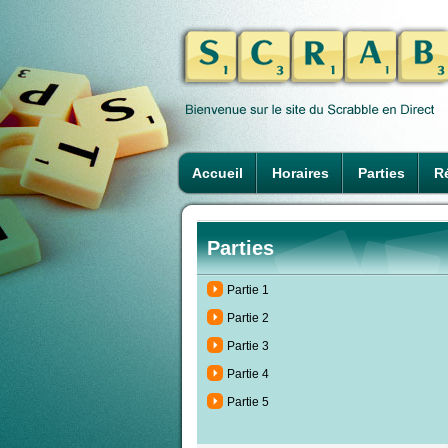
Accueil
Horaires
Parties
Ré
Parties
Partie 1
Partie 2
Partie 3
Partie 4
Partie 5