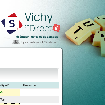
123
Il y a actuellement
visiteurs
Négatif
Remarque
-6
Top