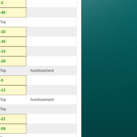
-2
-46
Top
-10
-35
-33
-28
Top
Avertissement
-5
-13
Top
Avertissement
Top
-21
-59