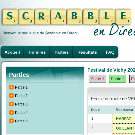
Accueil
Horaires
Parties
Résultats
FAQ
Festival de Vichy 202
Parties
Partie 1
Partie 2
Pa
Partie 1
Partie 2
Feuille de route de V
Partie 3
Coup
Mot retenu
Partie 4
1
HARPAT
Partie 5
2
OUILLANT