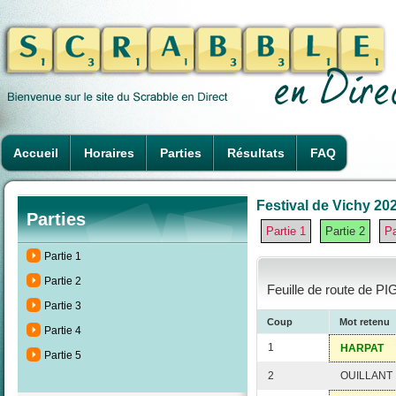
Accueil
Horaires
Parties
Résultats
FAQ
Festival de Vichy 202
Parties
Partie 1
Partie 2
Pa
Partie 1
Partie 2
Feuille de route de P
Partie 3
Coup
Mot retenu
Partie 4
1
HARPAT
Partie 5
2
OUILLANT