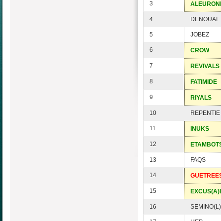
3
ALEURON
4
DENOUAI
5
JOBEZ
6
CROW
7
REVIVALS
8
FATIMIDE
9
RIYALS
10
REPENTIE
11
INUKS
12
ETAMBOT
13
FAQS
14
GUETREE
15
EXCUS(A)I
16
SEMINO(L