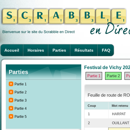
Accueil
Horaires
Parties
Résultats
FAQ
Festival de Vichy 202
Parties
Partie 1
Partie 2
Pa
Partie 1
Partie 2
Feuille de route de RO
Partie 3
Coup
Mot retenu
Partie 4
1
HARPAT
Partie 5
2
OUILLANT