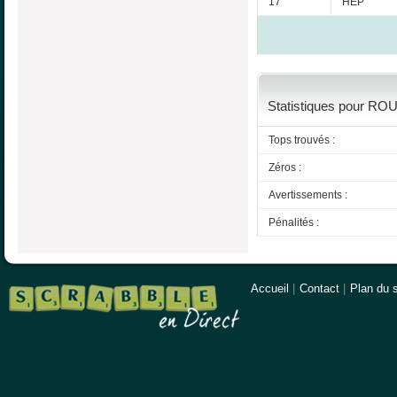
17
HEP
Statistiques pour ROUX
Tops trouvés :
Zéros :
Avertissements :
Pénalités :
Accueil
|
Contact
|
Plan du s