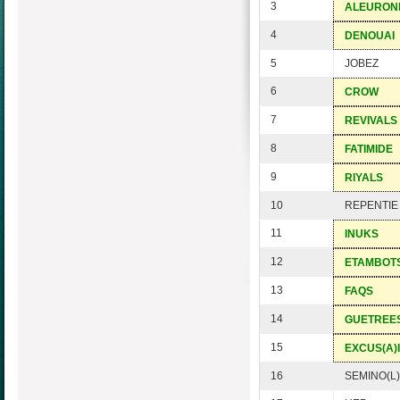
3
ALEURON
4
DENOUAI
5
JOBEZ
6
CROW
7
REVIVALS
8
FATIMIDE
9
RIYALS
10
REPENTIE
11
INUKS
12
ETAMBOT
13
FAQS
14
GUETREE
15
EXCUS(A)I
16
SEMINO(L