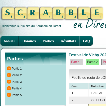
Accueil
Horaires
Parties
Résultats
FAQ
Festival de Vichy 202
Parties
Partie 1
Partie 2
Pa
Partie 1
Partie 2
Feuille de route de LO
Partie 3
Coup
Mot retenu
Partie 4
1
HARPAT
Partie 5
2
OUILLANT