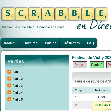
Accueil
Horaires
Parties
Résultats
FAQ
Festival de Vichy 202
Parties
Partie 1
Partie 2
Pa
Partie 1
Partie 2
Feuille de route de AN
Partie 3
Coup
Mot retenu
Partie 4
1
HARPAT
Partie 5
2
OUILLANT