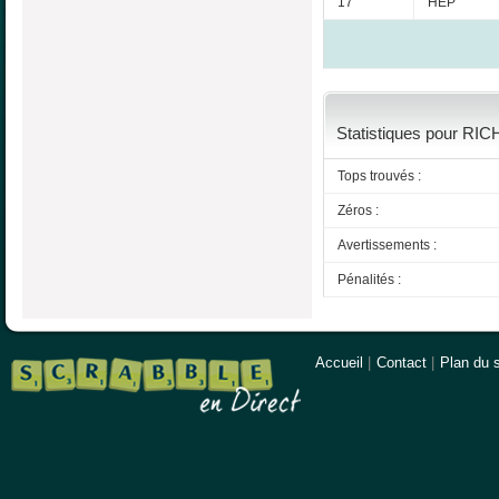
17
HEP
Statistiques pour RIC
Tops trouvés :
Zéros :
Avertissements :
Pénalités :
Accueil
|
Contact
|
Plan du s