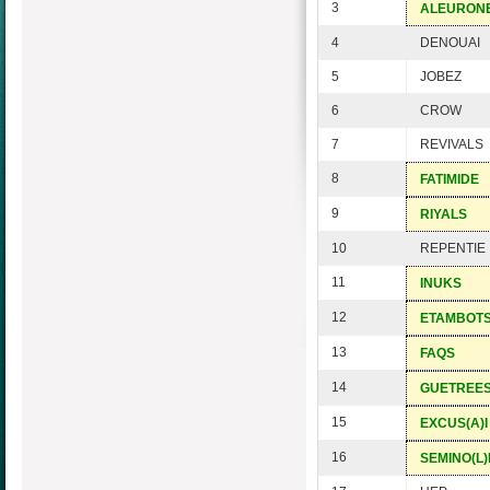
3
ALEURON
4
DENOUAI
5
JOBEZ
6
CROW
7
REVIVALS
8
FATIMIDE
9
RIYALS
10
REPENTIE
11
INUKS
12
ETAMBOT
13
FAQS
14
GUETREE
15
EXCUS(A)I
16
SEMINO(L)