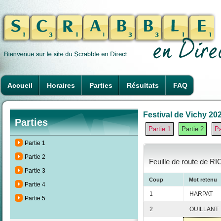
Accueil
Horaires
Parties
Résultats
FAQ
Festival de Vichy 202
Parties
Partie 1
Partie 2
Pa
Partie 1
Partie 2
Feuille de route de R
Partie 3
Coup
Mot retenu
Partie 4
1
HARPAT
Partie 5
2
OUILLANT