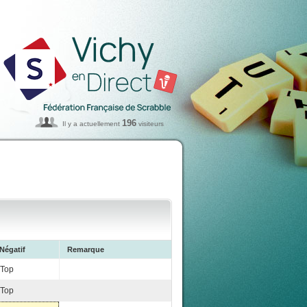
196
Il y a actuellement
visiteurs
Négatif
Remarque
Top
Top