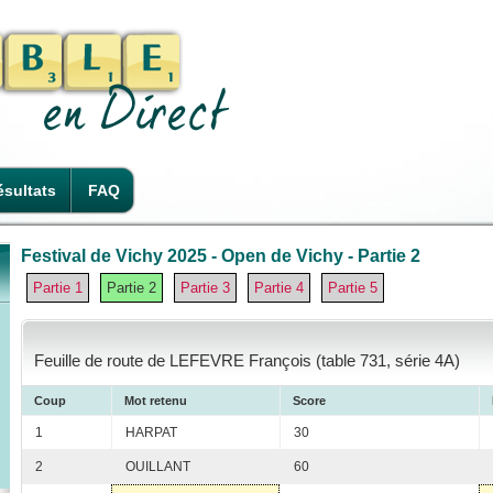
sultats
FAQ
Festival de Vichy 2025 - Open de Vichy - Partie 2
Partie 1
Partie 2
Partie 3
Partie 4
Partie 5
Feuille de route de LEFEVRE François (table 731, série 4A)
Coup
Mot retenu
Score
1
HARPAT
30
2
OUILLANT
60