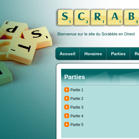
Accueil
Horaires
Parties
Ré
Parties
Partie 1
Partie 2
Partie 3
Partie 4
Partie 5