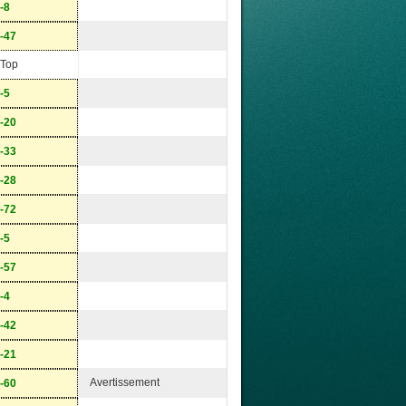
-8
-47
Top
-5
-20
-33
-28
-72
-5
-57
-4
-42
-21
Avertissement
-60