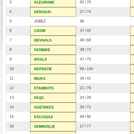
3
62 / 70
ALEURONE
4
27 / 74
DENOUAI
5
JOBEZ
99
6
37 / 42
CROW
7
48 / 68
REVIVALS
8
39 / 72
FATIMIDE
9
47 / 75
RIYALS
10
68 / 140
REPENTIE
11
36 / 41
INUKS
12
21 / 78
ETAMBOTS
13
24 / 28
FAQS
14
30 / 72
GUETREES
15
69 / 90
EXCUS(A)I
16
17 / 77
SEMINO(L)E