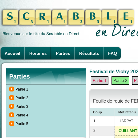
Accueil
Horaires
Parties
Résultats
FAQ
Festival de Vichy 202
Parties
Partie 1
Partie 2
Pa
Partie 1
Partie 2
Feuille de route de F
Partie 3
Coup
Mot retenu
Partie 4
1
HARPAT
Partie 5
2
OUILLANT