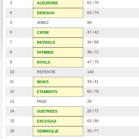
3
62 / 70
ALEURONE
4
63 / 74
DENOUAI
5
JOBEZ
99
6
37 / 42
CROW
7
34 / 68
REVIVALS
8
38 / 72
FATIMIDE
9
47 / 75
RIYALS
10
REPENTIE
140
11
33 / 41
INUKS
12
65 / 78
ETAMBOTS
13
FAQS
28
14
20 / 72
GUETREES
15
63 / 90
EXCUS(A)I
16
26 / 77
SEMINO(L)E