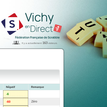
163
Il y a actuellement
visiteurs
Négatif
Remarque
-6
Zéro
-60