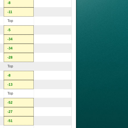
-8
-11
Top
-5
-34
-34
-28
Top
-8
-13
Top
-52
-27
-51