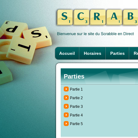
Accueil
Horaires
Parties
Ré
Parties
Partie 1
Partie 2
Partie 3
Partie 4
Partie 5