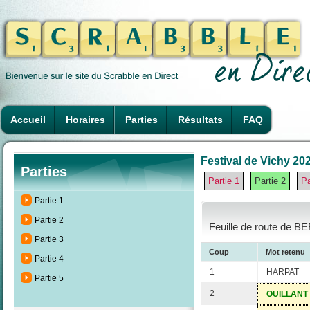
Accueil
Horaires
Parties
Résultats
FAQ
Festival de Vichy 202
Parties
Partie 1
Partie 2
Pa
Partie 1
Partie 2
Feuille de route de B
Partie 3
Coup
Mot retenu
Partie 4
1
HARPAT
Partie 5
2
OUILLANT