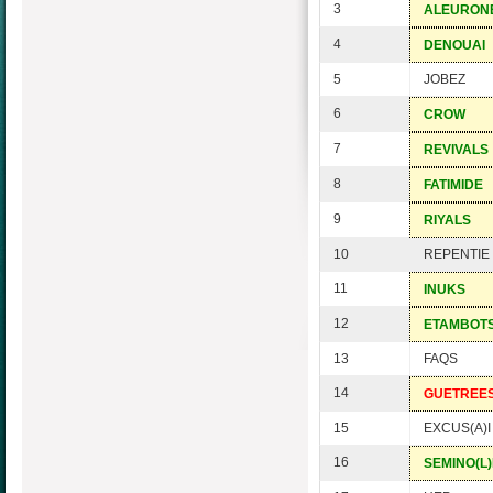
3
ALEURON
4
DENOUAI
5
JOBEZ
6
CROW
7
REVIVALS
8
FATIMIDE
9
RIYALS
10
REPENTIE
11
INUKS
12
ETAMBOT
13
FAQS
14
GUETREE
15
EXCUS(A)I
16
SEMINO(L)