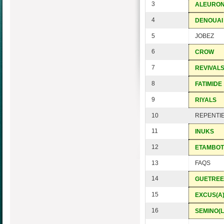
3
ALEURO
4
DENOUAI
5
JOBEZ
6
CROW
7
REVIVAL
8
FATIMIDE
9
RIYALS
10
REPENTI
11
INUKS
12
ETAMBOT
13
FAQS
14
GUETREE
15
EXCUS(A)
16
SEMINO(L