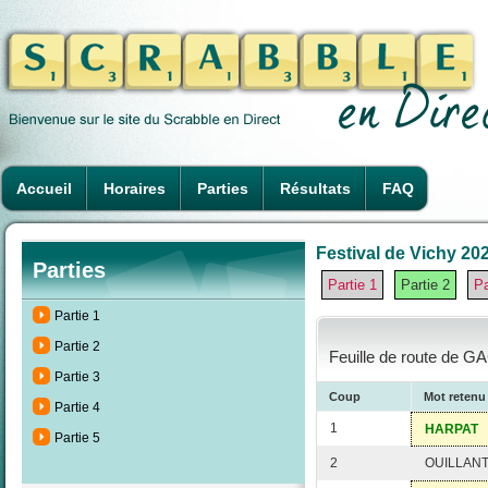
Accueil
Horaires
Parties
Résultats
FAQ
Festival de Vichy 202
Parties
Partie 1
Partie 2
Pa
Partie 1
Partie 2
Feuille de route de G
Partie 3
Coup
Mot retenu
Partie 4
1
HARPAT
Partie 5
2
OUILLAN