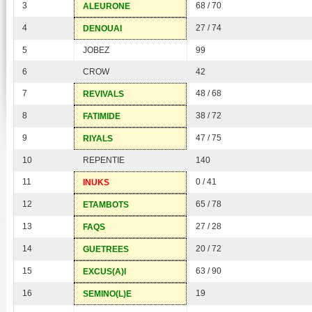
3
68 / 70
ALEURONE
4
27 / 74
DENOUAI
5
JOBEZ
99
6
CROW
42
7
48 / 68
REVIVALS
8
38 / 72
FATIMIDE
9
47 / 75
RIYALS
10
REPENTIE
140
11
0 / 41
INUKS
12
65 / 78
ETAMBOTS
13
27 / 28
FAQS
14
20 / 72
GUETREES
15
63 / 90
EXCUS(A)I
16
19
SEMINO(L)E