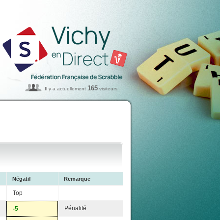
165
Il y a actuellement
visiteurs
Négatif
Remarque
Top
Pénalité
-5