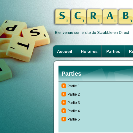
Accueil
Horaires
Parties
Ré
Parties
Partie 1
Partie 2
Partie 3
Partie 4
Partie 5