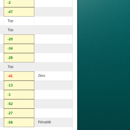
-2
-47
Top
Top
-20
-34
-28
Top
Zéro
-41
-13
-1
-52
-27
Pénalité
-58