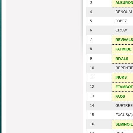
3
ALEURO
4
DENOUAI
5
JOBEZ
6
CROW
7
REVIVALS
8
FATIMIDE
9
RIYALS
10
REPENTI
11
INUKS
12
ETAMBOT
13
FAQS
14
GUETREE
15
EXCUS(A)
16
SEMINO(L