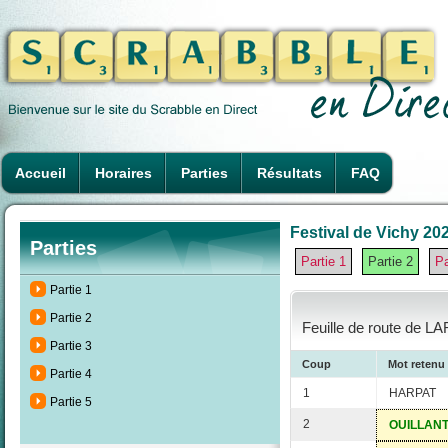
Accueil
Horaires
Parties
Résultats
FAQ
Festival de Vichy 202
Parties
Partie 1
Partie 2
Pa
Partie 1
Partie 2
Feuille de route de L
Partie 3
Coup
Mot retenu
Partie 4
1
HARPAT
Partie 5
2
OUILLAN