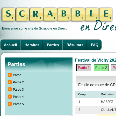
Accueil
Horaires
Parties
Résultats
FAQ
Festival de Vichy 202
Parties
Partie 1
Partie 2
Pa
Partie 1
Partie 2
Feuille de route de CR
Partie 3
Coup
Mot retenu
Partie 4
1
HARPAT
Partie 5
2
OUILLAN