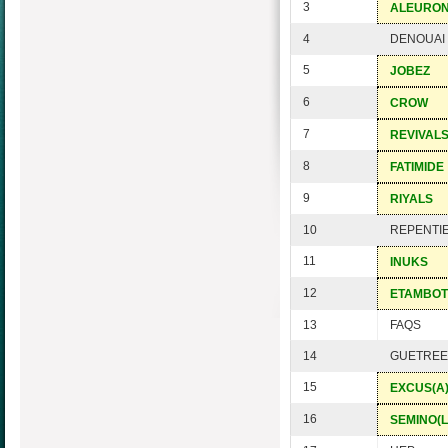
3
ALEURO
4
DENOUAI
5
JOBEZ
6
CROW
7
REVIVAL
8
FATIMIDE
9
RIYALS
10
REPENTI
11
INUKS
12
ETAMBOT
13
FAQS
14
GUETREE
15
EXCUS(A)
16
SEMINO(L