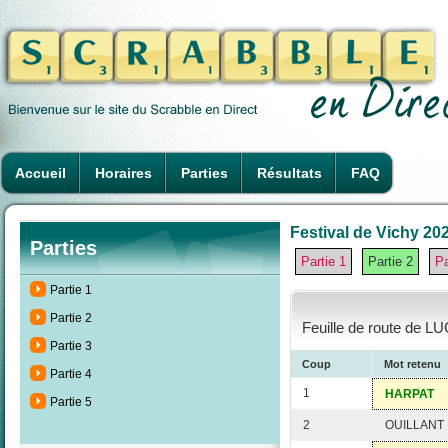
Accueil
Horaires
Parties
Résultats
FAQ
Festival de Vichy 202
Parties
Partie 1
Partie 2
Pa
Partie 1
Partie 2
Feuille de route de L
Partie 3
Coup
Mot retenu
Partie 4
1
HARPAT
Partie 5
2
OUILLANT