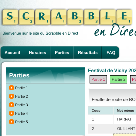
Accueil
Horaires
Parties
Résultats
FAQ
Festival de Vichy 202
Parties
Partie 1
Partie 2
Pa
Partie 1
Partie 2
Feuille de route de BO
Partie 3
Coup
Mot retenu
Partie 4
1
HARPAT
Partie 5
2
OUILLANT