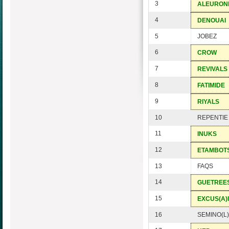
3
ALEURON
4
DENOUAI
5
JOBEZ
6
CROW
7
REVIVALS
8
FATIMIDE
9
RIYALS
10
REPENTIE
11
INUKS
12
ETAMBOT
13
FAQS
14
GUETREE
15
EXCUS(A)I
16
SEMINO(L