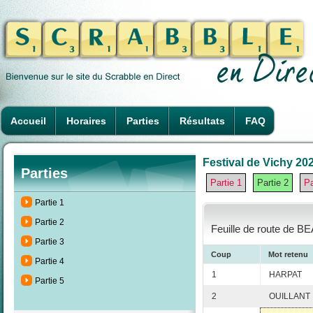
Accueil
Horaires
Parties
Résultats
FAQ
Festival de Vichy 202
Parties
Partie 1
Partie 2
Pa
Partie 1
Partie 2
Feuille de route de 
Partie 3
Coup
Mot retenu
Partie 4
1
HARPAT
Partie 5
2
OUILLANT