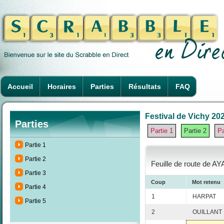
Accueil
Horaires
Parties
Résultats
FAQ
Festival de Vichy 202
Parties
Partie 1
Partie 2
Pa
Partie 1
Partie 2
Feuille de route de AY
Partie 3
Coup
Mot retenu
Partie 4
1
HARPAT
Partie 5
2
OUILLANT