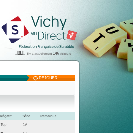
146
Il y a actuellement
visiteurs
REJOUER
Négatif
Série
Remarque
Top
1A