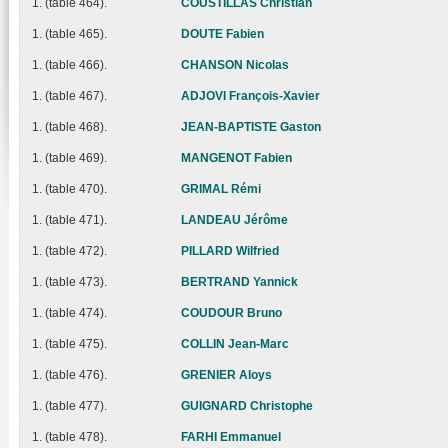
1. (table 464).
COUSTILLAS Christian
1. (table 465).
DOUTE Fabien
1. (table 466).
CHANSON Nicolas
1. (table 467).
ADJOVI François-Xavier
1. (table 468).
JEAN-BAPTISTE Gaston
1. (table 469).
MANGENOT Fabien
1. (table 470).
GRIMAL Rémi
1. (table 471).
LANDEAU Jérôme
1. (table 472).
PILLARD Wilfried
1. (table 473).
BERTRAND Yannick
1. (table 474).
COUDOUR Bruno
1. (table 475).
COLLIN Jean-Marc
1. (table 476).
GRENIER Aloys
1. (table 477).
GUIGNARD Christophe
1. (table 478).
FARHI Emmanuel