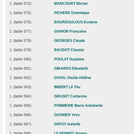
1. (table 573).
MARCOURT Michel
1. (table 575).
PICHERE Dominique
1. (table 576).
BOURDOULOUS Evelyne
1. (table 577).
GARION Françoise
1. (table 578).
GEORGES Claude
1. (table 579).
BAUDOT Chantal
1. (table 580).
POULAT Guylaine
1. (table 581).
GIRARDO Elisabeth
1. (table 582).
DUVAL Gisèle-Hélène
1. (table 583).
IMBERT Lê Thu
1. (table 584).
GRUGET Catherine
1. (table 585).
POMMERIE Marie-Antoinette
1. (table 586).
GASNIER Yves
1. (table 587).
DEFOY Isabelle
1. (table 588).
LE PENNEC Nanou