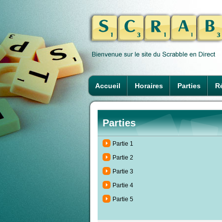
Accueil
Horaires
Parties
Ré
Parties
Partie 1
Partie 2
Partie 3
Partie 4
Partie 5