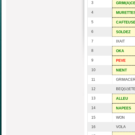
3
GRIM(A)C
4
MURETTE
5
CAFTEUS
6
SOLDEZ
7
IXAIT
8
OKA
9
PEVE
10
NIENT
11
GRIMACER
12
BEQ(U)ET
13
ALLEU
14
NAPEES
15
WON
16
VOLA