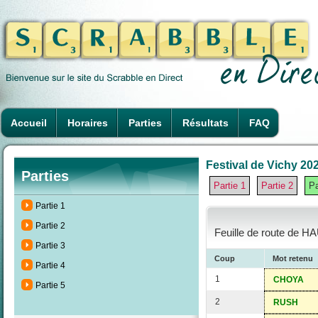
Accueil
Horaires
Parties
Résultats
FAQ
Festival de Vichy 202
Parties
Partie 1
Partie 2
Pa
Partie 1
Partie 2
Feuille de route de H
Partie 3
Coup
Mot retenu
Partie 4
1
CHOYA
Partie 5
2
RUSH