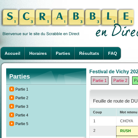
Accueil
Horaires
Parties
Résultats
FAQ
Festival de Vichy 202
Parties
Partie 1
Partie 2
Pa
Partie 1
Partie 2
Feuille de route de DU
Partie 3
Coup
Mot retenu
Partie 4
1
CHOYA
Partie 5
2
RUSH