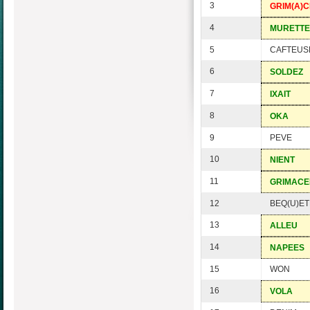
3
GRIM(A)
4
MURETTE
5
CAFTEUS
6
SOLDEZ
7
IXAIT
8
OKA
9
PEVE
10
NIENT
11
GRIMACE
12
BEQ(U)E
13
ALLEU
14
NAPEES
15
WON
16
VOLA