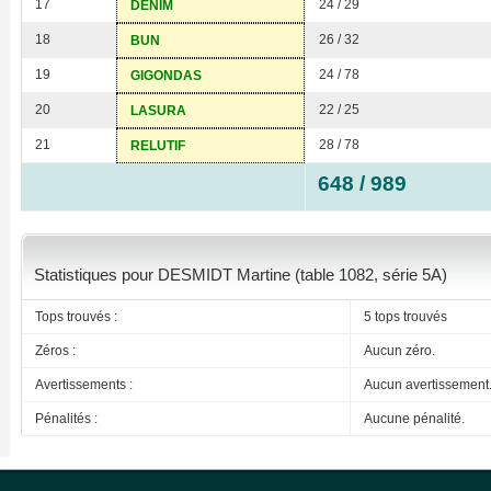
17
24 / 29
DENIM
18
26 / 32
BUN
19
24 / 78
GIGONDAS
20
22 / 25
LASURA
21
28 / 78
RELUTIF
648 / 989
Statistiques pour DESMIDT Martine (table 1082, série 5A)
Tops trouvés :
5 tops trouvés
Zéros :
Aucun zéro.
Avertissements :
Aucun avertissement
Pénalités :
Aucune pénalité.