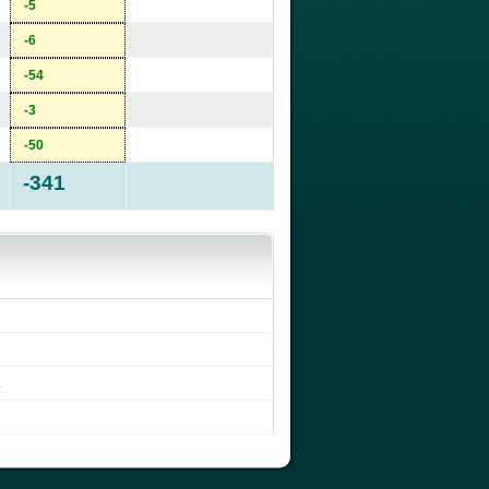
-5
-6
-54
-3
-50
-341
.