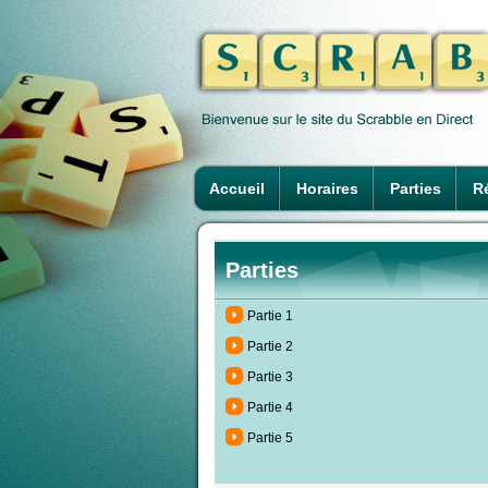
Accueil
Horaires
Parties
Ré
Parties
Partie 1
Partie 2
Partie 3
Partie 4
Partie 5