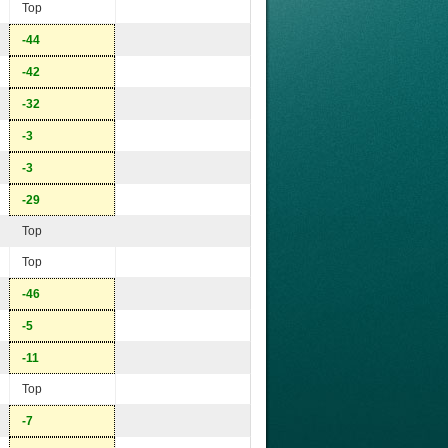
Top
-44
-42
-32
-3
-3
-29
Top
Top
-46
-5
-11
Top
-7