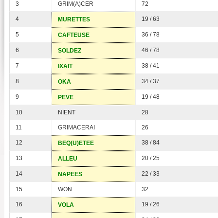
3
GRIM(A)CER
72
4
19 / 63
MURETTES
5
36 / 78
CAFTEUSE
6
46 / 78
SOLDEZ
7
38 / 41
IXAIT
8
34 / 37
OKA
9
19 / 48
PEVE
10
NIENT
28
11
GRIMACERAI
26
12
38 / 84
BEQ(U)ETEE
13
20 / 25
ALLEU
14
22 / 33
NAPEES
15
WON
32
16
19 / 26
VOLA