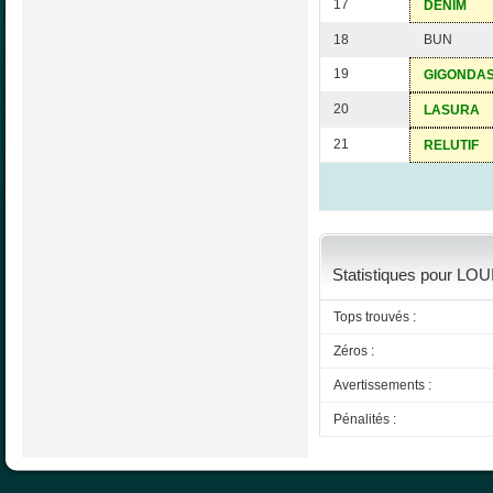
17
DENIM
18
BUN
19
GIGONDA
20
LASURA
21
RELUTIF
Statistiques pour LO
Tops trouvés :
Zéros :
Avertissements :
Pénalités :