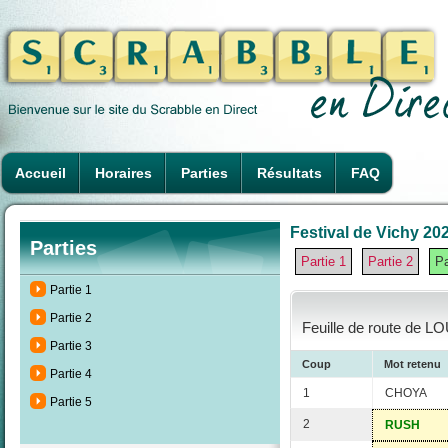
Accueil
Horaires
Parties
Résultats
FAQ
Festival de Vichy 202
Parties
Partie 1
Partie 2
Pa
Partie 1
Partie 2
Feuille de route de L
Partie 3
Coup
Mot retenu
Partie 4
1
CHOYA
Partie 5
2
RUSH