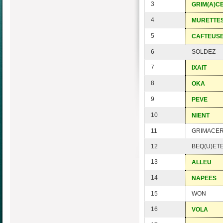
3
GRIM(A)C
4
MURETTE
5
CAFTEUS
6
SOLDEZ
7
IXAIT
8
OKA
9
PEVE
10
NIENT
11
GRIMACER
12
BEQ(U)ET
13
ALLEU
14
NAPEES
15
WON
16
VOLA