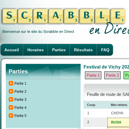
Accueil
Horaires
Parties
Résultats
FAQ
Festival de Vichy 202
Parties
Partie 1
Partie 2
Pa
Partie 1
Partie 2
Feuille de route de S
Partie 3
Coup
Mot retenu
Partie 4
1
CHOYA
Partie 5
2
RUSH