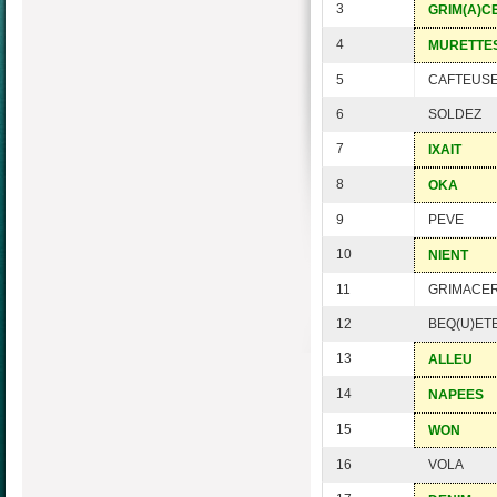
3
GRIM(A)C
4
MURETTE
5
CAFTEUS
6
SOLDEZ
7
IXAIT
8
OKA
9
PEVE
10
NIENT
11
GRIMACER
12
BEQ(U)ET
13
ALLEU
14
NAPEES
15
WON
16
VOLA