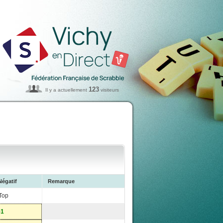
123
Il y a actuellement
visiteurs
Négatif
Remarque
Top
-1