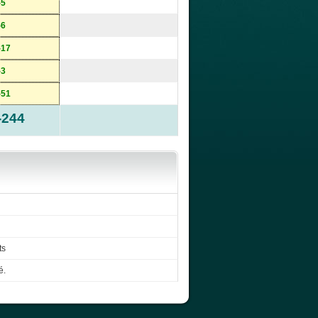
-5
-6
-17
-3
-51
-244
ts
é.