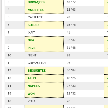
3
68 / 72
GRIM(A)CER
4
12 / 63
MURETTES
5
CAFTEUSE
78
6
75 / 78
SOLDEZ
7
IXAIT
41
8
32 / 37
OKA
9
31 / 48
PEVE
10
NIENT
28
11
GRIMACERAI
26
12
36 / 84
BEQ(U)ETEE
13
18 / 25
ALLEU
14
27 / 33
NAPEES
15
12 / 32
WON
16
VOLA
26