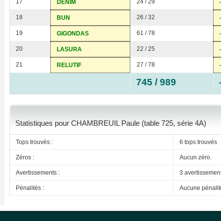
17
24 / 29
DENIM
18
26 / 32
BUN
19
61 / 78
GIGONDAS
20
22 / 25
LASURA
21
27 / 78
RELUTIF
745 / 989
Statistiques pour CHAMBREUIL Paule (table 725, série 4A)
Tops trouvés :
6 tops trouvés
Zéros :
Aucun zéro.
Avertissements :
3 avertissemen
Pénalités :
Aucune pénalit