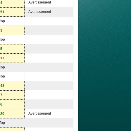
Avertissement
-4
Avertissement
-51
Top
-3
Top
-5
-17
Top
Top
-48
-7
-6
Avertissement
-20
Top