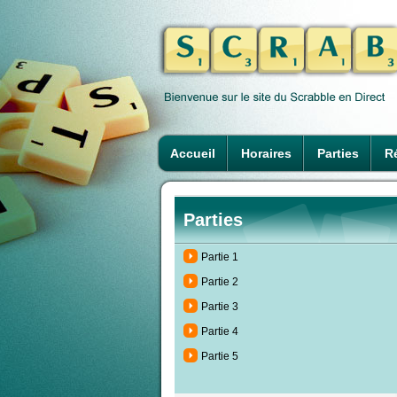
Accueil
Horaires
Parties
Ré
Parties
Partie 1
Partie 2
Partie 3
Partie 4
Partie 5