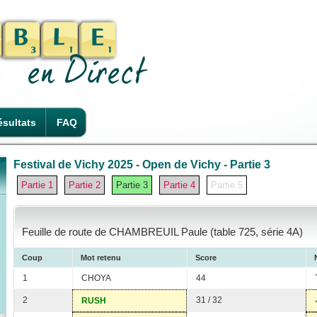
sultats
FAQ
Festival de Vichy 2025 - Open de Vichy - Partie 3
Partie 1
Partie 2
Partie 3
Partie 4
Partie 5
Feuille de route de CHAMBREUIL Paule (table 725, série 4A)
Coup
Mot retenu
Score
1
CHOYA
44
2
31 / 32
RUSH