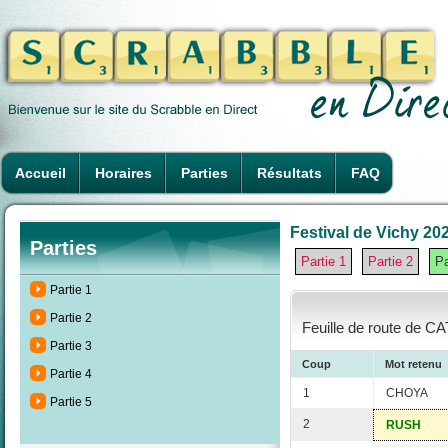
Accueil
Horaires
Parties
Résultats
FAQ
Festival de Vichy 202
Parties
Partie 1
Partie 2
Pa
Partie 1
Partie 2
Feuille de route de CA
Partie 3
Coup
Mot retenu
Partie 4
1
CHOYA
Partie 5
2
RUSH