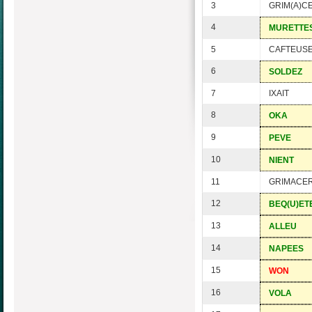
3
GRIM(A)C
4
MURETTE
5
CAFTEUS
6
SOLDEZ
7
IXAIT
8
OKA
9
PEVE
10
NIENT
11
GRIMACER
12
BEQ(U)ET
13
ALLEU
14
NAPEES
15
WON
16
VOLA