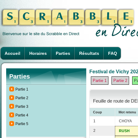
Accueil
Horaires
Parties
Résultats
FAQ
Festival de Vichy 202
Parties
Partie 1
Partie 2
Pa
Partie 1
Partie 2
Feuille de route de D
Partie 3
Coup
Mot retenu
Partie 4
1
CHOYA
Partie 5
2
RUSH