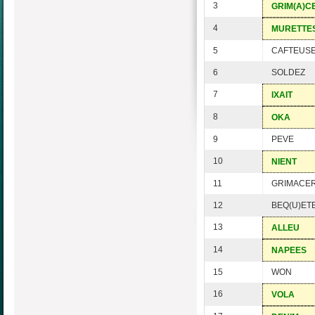
3
GRIM(A)C
4
MURETTE
5
CAFTEUS
6
SOLDEZ
7
IXAIT
8
OKA
9
PEVE
10
NIENT
11
GRIMACER
12
BEQ(U)ET
13
ALLEU
14
NAPEES
15
WON
16
VOLA