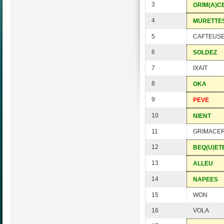
3
GRIM(A)C
4
MURETTE
5
CAFTEUS
6
SOLDEZ
7
IXAIT
8
OKA
9
PEVE
10
NIENT
11
GRIMACER
12
BEQ(U)ET
13
ALLEU
14
NAPEES
15
WON
16
VOLA