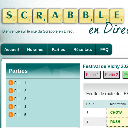
Accueil
Horaires
Parties
Résultats
FAQ
Festival de Vichy 202
Parties
Partie 1
Partie 2
Pa
Partie 1
Partie 2
Feuille de route de L
Partie 3
Coup
Mot retenu
Partie 4
1
CHOYA
Partie 5
2
RUSH