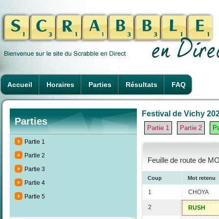
Accueil
Horaires
Parties
Résultats
FAQ
Festival de Vichy 202
Parties
Partie 1
Partie 2
Pa
Partie 1
Partie 2
Feuille de route de M
Partie 3
Coup
Mot retenu
Partie 4
1
CHOYA
Partie 5
2
RUSH