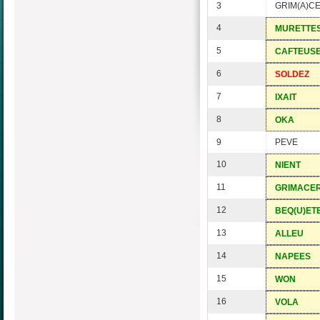
3
GRIM(A)C
4
MURETTE
5
CAFTEUS
6
SOLDEZ
7
IXAIT
8
OKA
9
PEVE
10
NIENT
11
GRIMACER
12
BEQ(U)ET
13
ALLEU
14
NAPEES
15
WON
16
VOLA