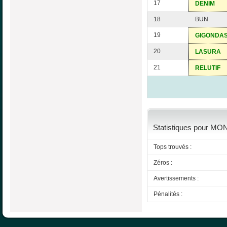
17
DENIM
18
BUN
19
GIGONDA
20
LASURA
21
RELUTIF
Statistiques pour MON
Tops trouvés :
Zéros :
Avertissements :
Pénalités :