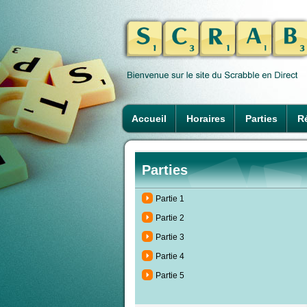
Accueil
Horaires
Parties
Ré
Parties
Partie 1
Partie 2
Partie 3
Partie 4
Partie 5