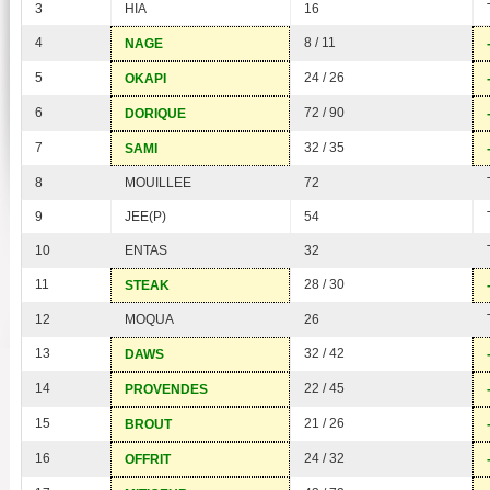
3
HIA
16
4
8 / 11
NAGE
5
24 / 26
OKAPI
6
72 / 90
DORIQUE
7
32 / 35
SAMI
8
MOUILLEE
72
9
JEE(P)
54
10
ENTAS
32
11
28 / 30
STEAK
12
MOQUA
26
13
32 / 42
DAWS
14
22 / 45
PROVENDES
15
21 / 26
BROUT
16
24 / 32
OFFRIT