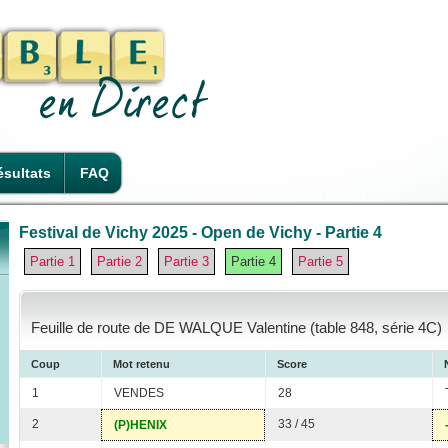
sultats
FAQ
Festival de Vichy 2025 - Open de Vichy - Partie 4
Partie 1
Partie 2
Partie 3
Partie 4
Partie 5
Feuille de route de DE WALQUE Valentine (table 848, série 4C)
Coup
Mot retenu
Score
1
VENDES
28
2
33 / 45
(P)HENIX