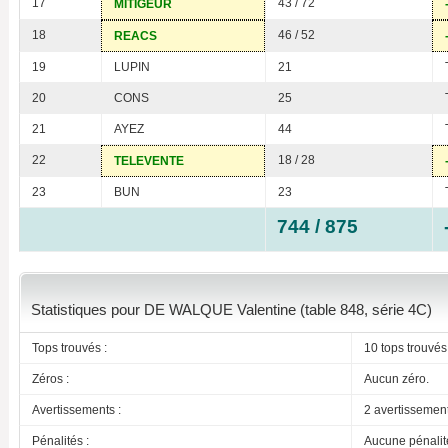
17
43 / 72
MITIGEUR
18
46 / 52
REACS
19
LUPIN
21
20
CONS
25
21
AYEZ
44
22
18 / 28
TELEVENTE
23
BUN
23
744 / 875
Statistiques pour DE WALQUE Valentine (table 848, série 4C)
Tops trouvés :
10 tops trouvés
Zéros :
Aucun zéro.
Avertissements :
2 avertissemen
Pénalités :
Aucune pénalit