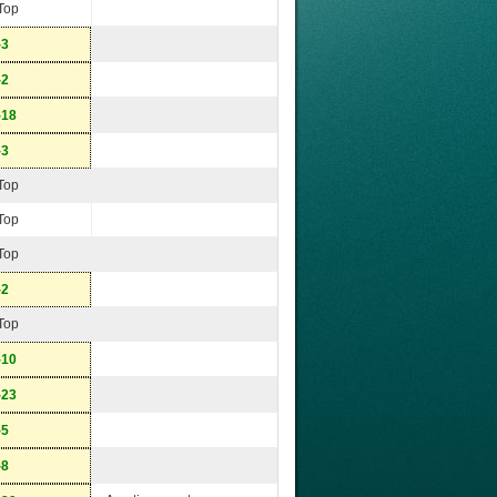
Top
-3
-2
-18
-3
Top
Top
Top
-2
Top
-10
-23
-5
-8