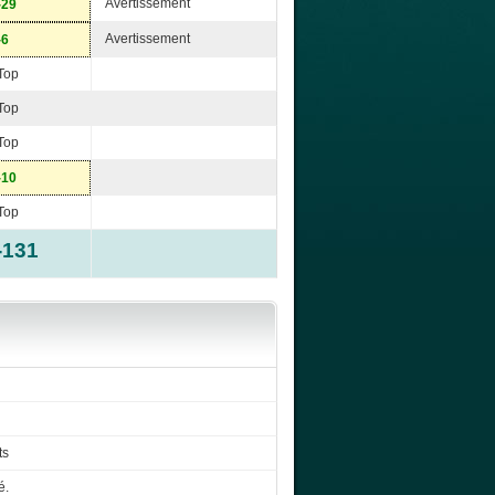
Avertissement
-29
Avertissement
-6
Top
Top
Top
-10
Top
-131
ts
é.